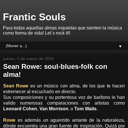
Frantic Souls
Para todas aquellas almas inquietas que sienten la música
como forma de vida! Let´s rock it!!
▼
jueves, 5 de marzo de 2015
Sean Rowe: soul-blues-folk con
alma!
Sean Rowe
es un músico con alma, de los que te hacen
estremecer al escucharlo en directo.
Sus composiciones y su portentosa voz de barítono le han
valido numerosas comparaciones con artistas como
Leonard Cohen
,
Van Morrison
, o
Tom Waits
.
Rowe
es además un aguerrido amante de la naturaleza,
dónde encuentra una gran fuente de inspiración. Quizá por