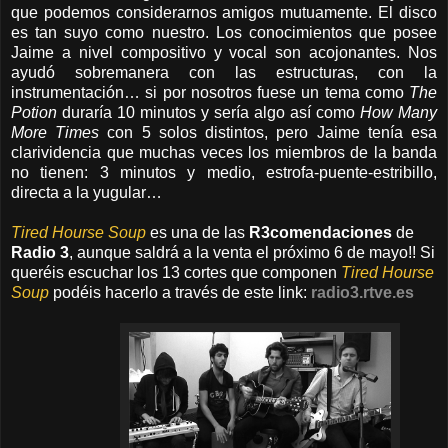
que podemos considerarnos amigos mutuamente. El disco
es tan suyo como nuestro. Los conocimientos que posee
Jaime a nivel compositivo y vocal son acojonantes. Nos
ayudó sobremanera con las estructuras, con la
instrumentación… si por nosotros fuese un tema como
The
Potion
duraría 10 minutos y sería algo así como
How Many
More Times
con 5 solos distintos, pero Jaime tenía esa
clarividencia que muchas veces los miembros de la banda
no tienen: 3 minutos y medio, estrofa-puente-estribillo,
directa a la yugular…
Tired Hourse Soup
es una de las
R3comendaciones
de
Radio 3
, aunque saldrá a la venta el próximo 6 de mayo!! Si
queréis escuchar los 13 cortes que componen
Tired Hourse
Soup
podéis hacerlo a través de este link:
radio3.rtve.es