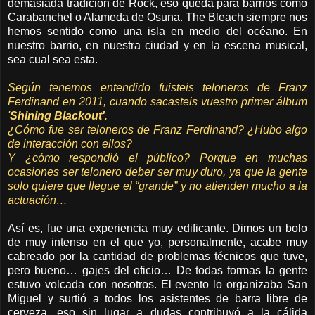
demasiada tradición de Rock, eso queda para barrios como
Carabanchel o Alameda de Osuna. The Bleach siempre nos
hemos sentido como una isla en medio del océano. En
nuestro barrio, en nuestra ciudad y en la escena musical,
sea cual sea esta.
Según tenemos entendido fuisteis teloneros de Franz
Ferdinand en 2011, cuando sacasteis vuestro primer álbum
'
Shining Blackout
'
.
¿Cómo fue ser teloneros de Franz Ferdinand? ¿Hubo algo
de interacción con ellos?
Y ¿cómo respondió el público? Porque en muchas
ocasiones ser telonero deber ser muy duro, ya que la gente
solo quiere que llegue el “grande” y no atienden mucho a la
actuación…
Así es, fue una experiencia muy edificante. Dimos un bolo
de muy intenso en el que yo, personalmente, acabe muy
cabreado por la cantidad de problemas técnicos que tuve,
pero bueno… gajes del oficio… De todas formas la gente
estuvo volcada con nosotros. El evento lo organizaba San
Miguel y surtió a todos los asistentes de barra libre de
cerveza, eso sin lugar a dudas contribuyó a la cálida