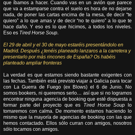
que íbamos a hacer. Cuando vas en un avión que parece
que va a estamparse contra el suelo es hora de no dejarse
nada, de poner las cartas encima de la mesa, de decir “te
quiero” a lo que amas y de decir “no te quiero” a lo que te
hace daño. Y eso es lo que hicimos, a todos los niveles.
Eso es
Tired Horse Soup
.
El 29 de abril y el 30 de mayo estaréis presentándolo en
Madrid. Después ¿tenéis planeado lanzaros a la carretera y
presentarlo por más rincones de España? Os habéis
planteado ampliar fronteras
La verdad es que estamos siendo bastante exigentes con
las fechas. También está previsto viajar a Galicia para tocar
con La Guerra de Fuego (ex Blows) el 6 de Junio. No
somos bookers, ni queremos serlo… así que si no logramos
encontrar ninguna agencia de booking que esté dispuesta a
formar parte del proyecto que es
Tired Horse Soup
lo
tomaremos con calma. De momento estamos haciendo lo
mismo que la mayoría de agencias de booking con las que
hemos contactado. Ellos sólo curran con amigos, nosotros
sólo tocamos con amigos.