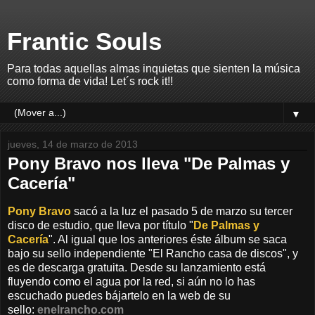
Frantic Souls
Para todas aquellas almas inquietas que sienten la música
como forma de vida! Let´s rock it!!
▼
jueves, 14 de marzo de 2013
Pony Bravo nos lleva "De Palmas y
Cacería"
Pony Bravo
sacó a la luz el pasado 5 de marzo su tercer
disco de estudio, que lleva por título "
De Palmas y
Cacería
". Al igual que los anteriores éste álbum se saca
bajo su sello independiente "El Rancho casa de discos", y
es de descarga gratuita. Desde su lanzamiento está
fluyendo como el agua por la red, si aún no lo has
escuchado puedes bájartelo en la web de su
sello:
enelrancho.com