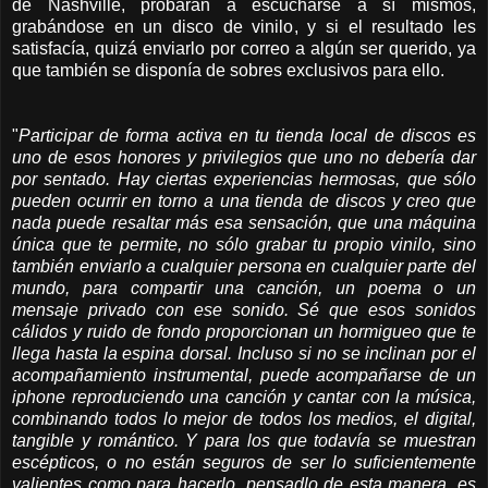
de Nashville, probaran a escucharse a sí mismos,
grabándose en un disco de vinilo, y si el resultado les
satisfacía, quizá enviarlo por correo a algún ser querido, ya
que también se disponía de sobres exclusivos para ello.
"
Participar de forma activa en tu tienda local de discos es
uno de esos honores y privilegios que uno no debería dar
por sentado. Hay ciertas experiencias hermosas, que sólo
pueden ocurrir en torno a una tienda de discos y creo que
nada puede resaltar más esa sensación, que una máquina
única que te permite, no sólo grabar tu propio vinilo, sino
también enviarlo a cualquier persona en cualquier parte del
mundo, para compartir una canción, un poema o un
mensaje privado con ese sonido. Sé que esos sonidos
cálidos y ruido de fondo proporcionan un hormigueo que te
llega hasta la espina dorsal. Incluso si no se inclinan por el
acompañamiento instrumental, puede acompañarse de un
iphone reproduciendo una canción y cantar con la música,
combinando todos lo mejor de todos los medios, el digital,
tangible y romántico. Y para los que todavía se muestran
escépticos, o no están seguros de ser lo suficientemente
valientes como para hacerlo, pensadlo de esta manera, es