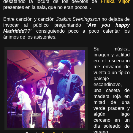
desatando la locura de los devotos de
Friska Viljor
presentes en la sala, que no eran pocos...
Entre canción y canción
Joakim Sveningsson
no dejaba de
invocar al público preguntando "
Are you happy
Madriddd??
" consiguiendo poco a poco calentar los
ánimos de los asistentes.
Su música,
imagen y actitud
en el escenario
me enviaron de
vuelta a un típico
paisaje
escandinavo,
una caseta de
madera roja en
mitad de una
verde pradera y
algún lago
cercano en un
día soleado de
verano.