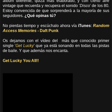
álbum diferente, quizá más elaborado, y con cierto aire
vintage que recuerda y recupera el sonido '
Disco
' de los 80.
Estoy convencida de que sorprenderá a la mayoría de sus
seguidores.
¿
Qué opinas tú?
No pierdas tiempo y escúchalo ahora vía
iTunes
:
Random
Access Memories
- Daft Punk
Os dejamos con el vídeo del más que conocido primer
single '
Get Lucky
' que ya está sonando en todas las pistas
de baile. Y que además nos encanta.
Get Lucky You All!!