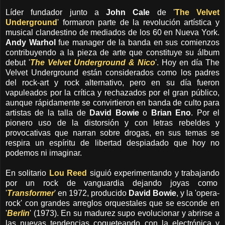
Líder fundador junto a
John Cale
de '
The Velvet
Underground
' formaron parte de la revolución artística y
musical clandestino de mediados de los 60 en Nueva York.
Andy Warhol
fue manager de la banda en sus comienzos
contribuyendo a la pieza de arte que constituye su álbum
debut '
The Velvet Underground & Nico
'. Hoy en día The
Velvet Underground están considerados como los padres
del rock-art y rock alternativo, pero en su día fueron
vapuleados por la crítica y rechazados por el gran público,
aunque rápidamente se convirtieron en banda de culto para
artistas de la talla de
David Bowie
o
Brian Eno
. Por el
pionero uso de la distorsión y con letras rebeldes y
provocativas que narran sobre drogas, en sus temas se
respira un espíritu de libertad despiadado que hoy no
podemos ni imaginar.
En solitario
Lou Reed
siguió experimentando y trabajando
por un rock de vanguardia dejando joyas como
'
Transformer
' en 1972, producido
David Bowie
, y la 'opera-
rock' con grandes arreglos orquestales que se esconde en
'
Berlin
' (1973). En su madurez supo evolucionar y abrirse a
las nuevas tendencias coqueteando con la electrónica y